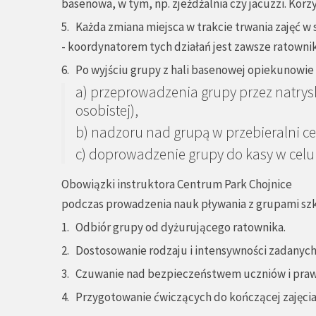
basenowa, w tym, np. zjeżdżalnia czy jacuzzi. Kor
5. Każda zmiana miejsca w trakcie trwania zajęć 
- koordynatorem tych działań jest zawsze ratownik
6. Po wyjściu grupy z hali basenowej opiekunowie
a) przeprowadzenia grupy przez natrys
osobistej),
b) nadzoru nad grupą w przebieralni c
c) doprowadzenie grupy do kasy w celu 
Obowiązki instruktora Centrum Park Chojnice
podczas prowadzenia nauk pływania z grupami sz
1. Odbiór grupy od dyżurującego ratownika.
2. Dostosowanie rodzaju i intensywności zadanych
3. Czuwanie nad bezpieczeństwem uczniów i pra
4. Przygotowanie ćwiczących do kończącej zajęcia 