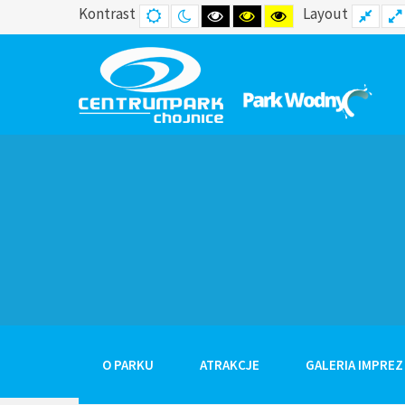
Kontrast
Layout
DEFAULT
NIGHT
HIGH
HIGH
HIGH
FIXE
MODE
MODE
CONTRAST
CONTRAST
CONTRAST
LAY
BLACK
BLACK
YELLOW
WHITE
YELLOW
BLACK
MODE
MODE
MODE
O PARKU
ATRAKCJE
GALERIA IMPREZ