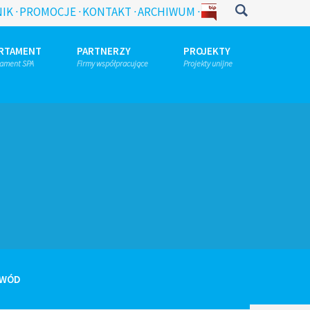
IK
PROMOCJE
KONTAKT
ARCHIWUM
RTAMENT
PARTNERZY
PROJEKTY
tament SPA
Firmy współpracujące
Projekty unijne
 WÓD