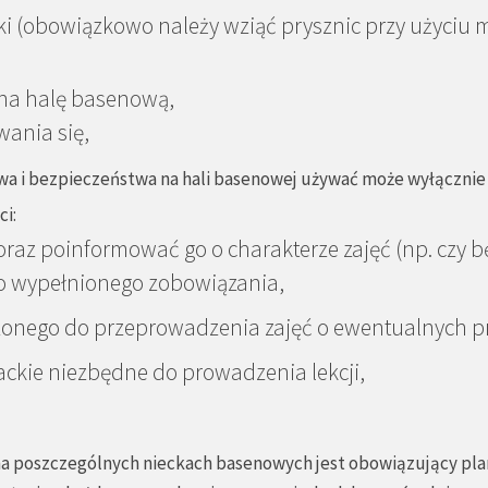
ki (obowiązkowo należy wziąć prysznic przy użyciu 
na halę basenową,
wania się,
twa i bezpieczeństwa na hali basenowej używać może wyłączni
ci:
 oraz poinformować go o charakterze zajęć (np. czy
o wypełnionego zobowiązania,
zonego do przeprowadzenia zajęć o ewentualnych p
ackie niezbędne do prowadzenia lekcji,
a poszczególnych nieckach basenowych jest obowiązujący plan r