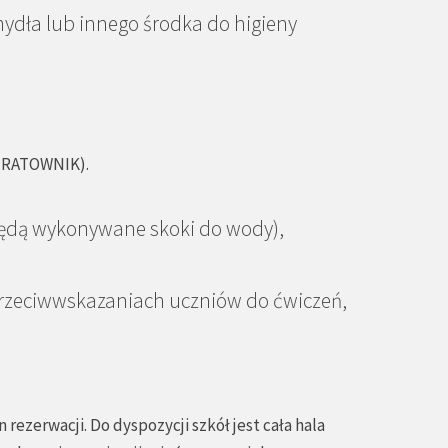
mydła lub innego środka do higieny
e RATOWNIK).
 będą wykonywane skoki do wody),
rzeciwwskazaniach uczniów do ćwiczeń,
ezerwacji. Do dyspozycji szkół jest cała hala