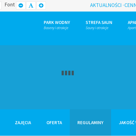
Font
D
WIDE
SET
SET
SET
AKTUALNOŚCI
CENN
OUT
LAYOUT
SMALLER
DEFAULT
LARGER
FONT
FONT
FONT
PARK WODNY
STREFA SAUN
APA
Baseny i atrakcje
Sauny i atrakcje
Apar
PARK WODNY
ZAJĘCIA
OFERTA
REGULAMINY
JAKOŚĆ