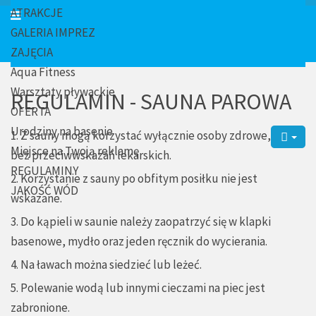
ATRAKCJE
GALERIA IMPREZ
ZAJĘCIA
Aqua Fitness
Warsztaty pływackie
REGULAMIN - SAUNA PAROWA
OFERTA
Urodziny na basenie
1. Z sauny mogą korzystać wyłącznie osoby zdrowe,
Miejsce na Twoją reklamę
bez przeciwwskazań lekarskich.
REGULAMINY
2. Korzystanie z sauny po obfitym posiłku nie jest
JAKOŚĆ WÓD
wskazane.
3. Do kąpieli w saunie należy zaopatrzyć się w klapki
basenowe, mydło oraz jeden ręcznik do wycierania.
4. Na ławach można siedzieć lub leżeć.
5. Polewanie wodą lub innymi cieczami na piec jest
zabronione.