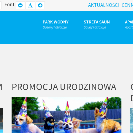
Font
D
WIDE
SET
SET
SET
AKTUALNOŚCI
CENN
OUT
LAYOUT
SMALLER
DEFAULT
LARGER
FONT
FONT
FONT
PARK WODNY
STREFA SAUN
APA
Baseny i atrakcje
Sauny i atrakcje
Apar
M
PROMOCJA URODZINOWA