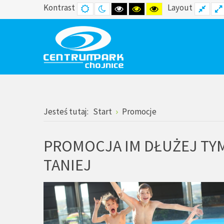
Kontrast
Layout
DEFAULT
NIGHT
HIGH
HIGH
HIGH
FIXE
MODE
MODE
CONTRAST
CONTRAST
CONTRAST
LAY
BLACK
BLACK
YELLOW
WHITE
YELLOW
BLACK
MODE
MODE
MODE
Jesteś tutaj:
Start
Promocje
PROMOCJA IM DŁUŻEJ TY
TANIEJ