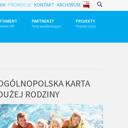
IK
PROMOCJE
KONTAKT
ARCHIWUM
RTAMENT
PARTNERZY
PROJEKTY
tament SPA
Firmy współpracujące
Projekty unijne
OGÓLNOPOLSKA KARTA
DUŻEJ RODZINY