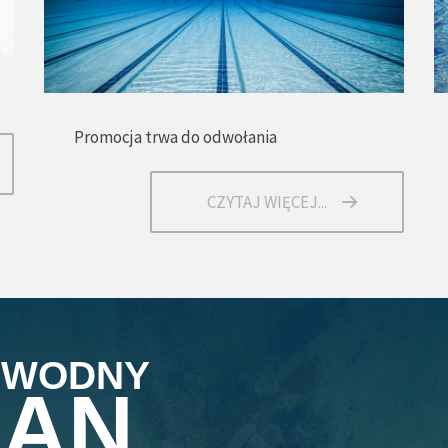
Promocja trwa do odwołania
CZYTAJ WIĘCEJ...
 WODNY
LAN